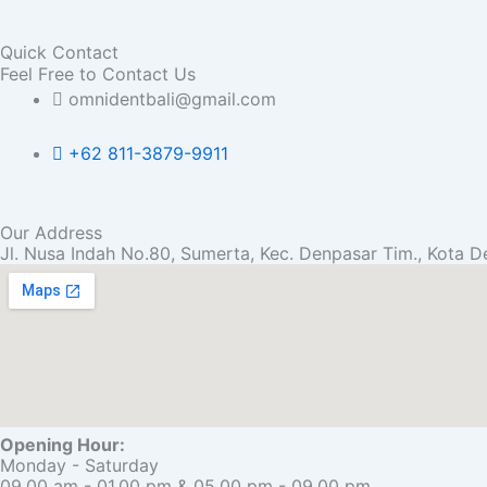
a
n
Quick Contact
c
s
Feel Free to Contact Us
omnidentbali@gmail.com
e
t
+62 811-3879-9911
b
a
o
g
Our Address
Jl. Nusa Indah No.80, Sumerta, Kec. Denpasar Tim., Kota D
o
r
k
a
m
Opening Hour:
Monday - Saturday
09.00 am - 01.00 pm & 05.00 pm - 09.00 pm