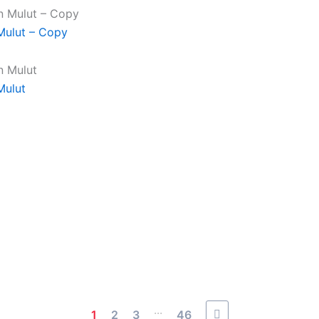
Mulut – Copy
Mulut
...
1
2
3
46