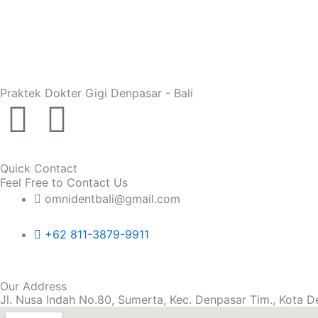
Praktek Dokter Gigi
Denpasar - Bali
F
I
a
n
Quick Contact
c
s
Feel Free to Contact Us
omnidentbali@gmail.com
e
t
+62 811-3879-9911
b
a
o
g
Our Address
Jl. Nusa Indah No.80, Sumerta, Kec. Denpasar Tim., Kota D