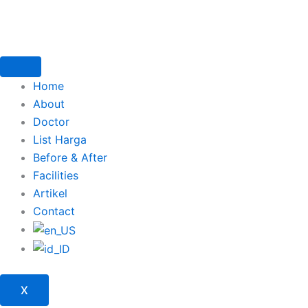
Lewati
ke
konten
Home
About
Doctor
List Harga
Before & After
Facilities
Artikel
Contact
X