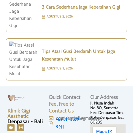
3 Cara Sederhana Jaga Kebersihan Gigi
AGUSTUS 2, 2026
Tips Atasi Gusi Berdarah Untuk Jaga
Kesehatan Mulut
AGUSTUS 1, 2026
Quick Contact
Our Address
Jl. Nusa Indah
Feel Free to
No.80, Sumerta,
Klinik Gigi
Contact Us
Kec. Denpasar Tim.,
Aesthetic
Kota Denpasar, Bali
omnidentbali@gmail.com
+62 811-3879-
Denpasar - Bali
80235
9911