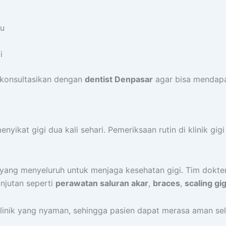
tu
i
 konsultasikan dengan
dentist Denpasar
agar bisa mendapa
yikat gigi dua kali sehari. Pemeriksaan rutin di klinik gi
 yang menyeluruh untuk menjaga kesehatan gigi. Tim dok
anjutan seperti
perawatan saluran akar
,
braces
,
scaling gig
linik yang nyaman, sehingga pasien dapat merasa aman se