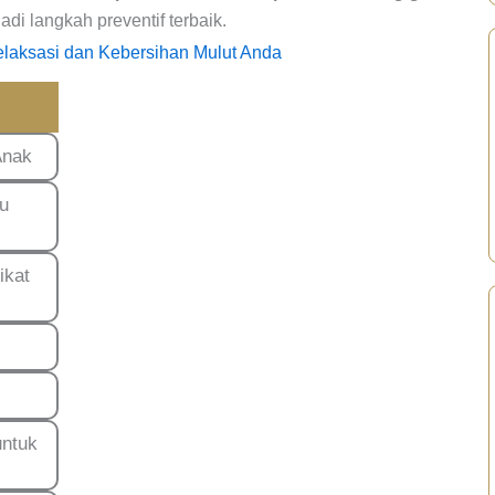
di langkah preventif terbaik.
elaksasi dan Kebersihan Mulut Anda
Anak
tu
ikat
untuk