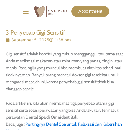
Menu
Appointment
List Harga
Before & After
3 Penyebab Gigi Sensitif
September 5, 2025
1:38 pm
Gigi sensitif adalah kondisi yang cukup mengganggu, terutama saat
Anda menikmati makanan atau minuman yang panas, dingin, atau
manis. Rasa ngilu yang muncul bisa membuat aktivitas sehari-hari
tidak nyaman. Banyak orang mencari
dokter gigi terdekat
untuk
mengatasi masalah ini, karena penyebab gigi sensitif tidak bisa
dianggap sepele.
Pada artikel ini, kita akan membahas tiga penyebab utama gigi
sensitif serta solusi perawatan yang bisa Anda lakukan, termasuk
perawatan
Dental Spa di Omnident Bali
.
Baca Juga :
Pentingnya Dental Spa untuk Relaksasi dan Kebersihan