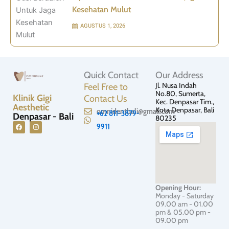
Kesehatan Mulut
AGUSTUS 1, 2026
Quick Contact
Our Address
Jl. Nusa Indah
Feel Free to
No.80, Sumerta,
Klinik Gigi
Contact Us
Kec. Denpasar Tim.,
Aesthetic
Kota Denpasar, Bali
omnidentbali@gmail.com
+62 811-3879-
Denpasar - Bali
80235
9911
F
I
a
n
c
s
e
t
b
a
o
g
o
r
Opening Hour:
k
a
Monday - Saturday
m
09.00 am - 01.00
pm & 05.00 pm -
09.00 pm