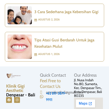
3 Cara Sederhana Jaga Kebersihan Gigi
AGUSTUS 2, 2026
Tips Atasi Gusi Berdarah Untuk Jaga
Kesehatan Mulut
AGUSTUS 1, 2026
Quick Contact
Our Address
Jl. Nusa Indah
Feel Free to
No.80, Sumerta,
Klinik Gigi
Contact Us
Kec. Denpasar Tim.,
Aesthetic
Kota Denpasar, Bali
omnidentbali@gmail.com
+62 811-3879-
Denpasar - Bali
80235
9911