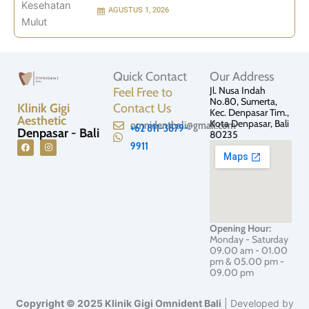
AGUSTUS 1, 2026
Quick Contact
Our Address
Jl. Nusa Indah
Feel Free to
No.80, Sumerta,
Klinik Gigi
Contact Us
Kec. Denpasar Tim.,
Aesthetic
Kota Denpasar, Bali
omnidentbali@gmail.com
+62 811-3879-
Denpasar - Bali
80235
9911
F
I
a
n
c
s
e
t
b
a
o
g
o
r
Opening Hour:
k
a
Monday - Saturday
m
09.00 am - 01.00
pm & 05.00 pm -
09.00 pm
Copyright © 2025 Klinik Gigi Omnident Bali
| Developed by