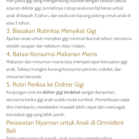
Pilih pasta gigi yang mengandung fluoride dengan takaran sesuai
anjuran dokter gigi. Jumlahnya cukup seukuran biji beras untuk
anak di bawah 3 tahun, dan seukuran kacang polong untuk anak di
atas 3 tahun.
3. Biasakan Rutinitas Menyikat Gigi
Ajarkan anak untuk menyikat gigi minimal dua kali sehari, terutama
setelah sarapan dan sebelum tidur malam.
4. Batasi Konsumsi Makanan Manis
Makanan dan minuman manis bisa mempercepat kerusakan gigi
anak. Sebisa mungkin kurangi konsumsi permen, cokelat, dan
minuman bersoda.
5. Rutin Periksa ke Dokter Gigi
Kunjungan rutin ke
dokter gigi terdekat
sangat dianjurkan,
terutama ketika gigi anak sudah mulai tumbuh. Pemeriksaan sejak
dini membantu mendeteksi masalah lebih cepat dan mencegah
kerusakan gigi yang lebih parah.
Perawatan Nyaman untuk Anak di Omnident
Bali
Selain perawatan di rumah, anak juga bisa mendapatkan