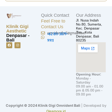
Quick Contact
Our Address
Jl. Nusa Indah
Feel Free to
No.80, Sumerta,
Klinik Gigi
Contact Us
Kec. Denpasar
Aesthetic
Tim., Kota
omnidentbali@gmail.com
+62 811-3879-
Denpasar -
Denpasar, Bali
Bali
9911
80235
F
I
a
n
c
s
e
t
b
a
o
g
o
r
Opening Hour:
k
a
Monday -
m
Saturday
09.00 am - 01.00
pm & 05.00 pm -
09.00 pm
Copyright © 2024 Klinik Gigi Omnident Bali
| Developed by
Gleamore.id