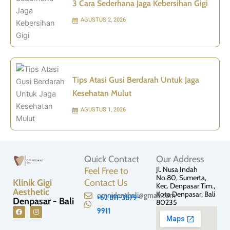
3 Cara Sederhana Jaga Kebersihan Gigi
AGUSTUS 2, 2026
Tips Atasi Gusi Berdarah Untuk Jaga
Kesehatan Mulut
AGUSTUS 1, 2026
Quick Contact
Our Address
Jl. Nusa Indah
Feel Free to
No.80, Sumerta,
Klinik Gigi
Contact Us
Kec. Denpasar Tim.,
Aesthetic
Kota Denpasar, Bali
omnidentbali@gmail.com
+62 811-3879-
Denpasar - Bali
80235
9911