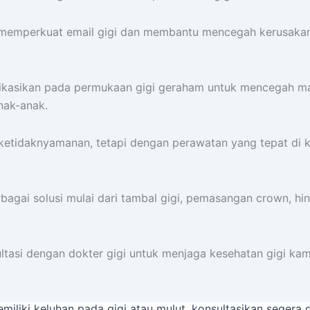
 memperkuat email gigi dan membantu mencegah kerusakan. P
likasikan pada permukaan gigi geraham untuk mencegah mak
nak-anak.
tidaknyamanan, tetapi dengan perawatan yang tepat di klin
rbagai solusi mulai dari tambal gigi, pemasangan crown, hi
ultasi dengan dokter gigi untuk menjaga kesehatan gigi 
liki keluhan pada gigi atau mulut, konsultasikan segera d