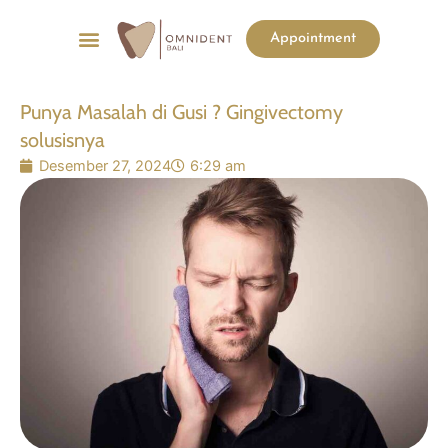
Menu
Appointment
Punya Masalah di Gusi ? Gingivectomy
solusisnya
Desember 27, 2024
6:29 am