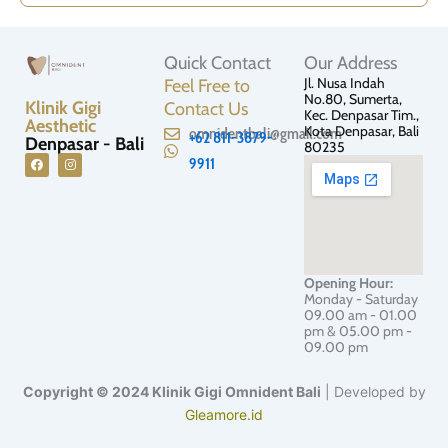
Quick Contact
Our Address
Jl. Nusa Indah
Feel Free to
No.80, Sumerta,
Klinik Gigi
Contact Us
Kec. Denpasar Tim.,
Aesthetic
Kota Denpasar, Bali
omnidentbali@gmail.com
+62 811-3879-
Denpasar - Bali
80235
9911
F
I
a
n
c
s
e
t
b
a
o
g
o
r
Opening Hour:
k
a
Monday - Saturday
m
09.00 am - 01.00
pm & 05.00 pm -
09.00 pm
Copyright © 2024 Klinik Gigi Omnident Bali
| Developed by
Gleamore.id