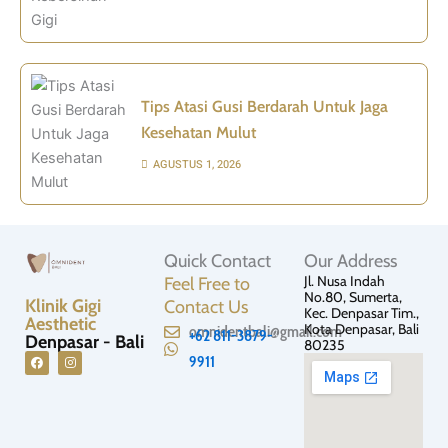
Tips Atasi Gusi Berdarah Untuk Jaga
Kesehatan Mulut
AGUSTUS 1, 2026
Quick Contact
Our Address
Jl. Nusa Indah
Feel Free to
No.80, Sumerta,
Klinik Gigi
Contact Us
Kec. Denpasar Tim.,
Aesthetic
Kota Denpasar, Bali
omnidentbali@gmail.com
+62 811-3879-
Denpasar - Bali
80235
9911
F
I
a
n
c
s
e
t