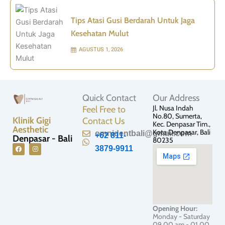
Tips Atasi Gusi Berdarah Untuk Jaga
Kesehatan Mulut
AGUSTUS 1, 2026
Quick Contact
Our Address
Jl. Nusa Indah
Feel Free to
No.80, Sumerta,
Klinik Gigi
Contact Us
Kec. Denpasar Tim.,
Aesthetic
Kota Denpasar, Bali
omnidentbali@gmail.com
+62 811-
Denpasar - Bali
80235
3879-9911
F
I
a
n
c
s
e
t
b
a
o
g
o
r
Opening Hour:
k
a
Monday - Saturday
m
09.00 am - 01.00