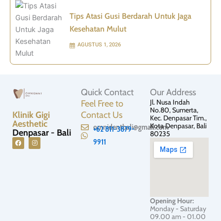
Tips Atasi Gusi Berdarah Untuk Jaga
Kesehatan Mulut
AGUSTUS 1, 2026
Quick Contact
Our Address
Jl. Nusa Indah
Feel Free to
No.80, Sumerta,
Klinik Gigi
Contact Us
Kec. Denpasar Tim.,
Aesthetic
Kota Denpasar, Bali
omnidentbali@gmail.com
+62 811-3879-
Denpasar - Bali
80235
9911
F
I
a
n
c
s
e
t
b
a
o
g
o
r
Opening Hour:
k
a
Monday - Saturday
m
09.00 am - 01.00