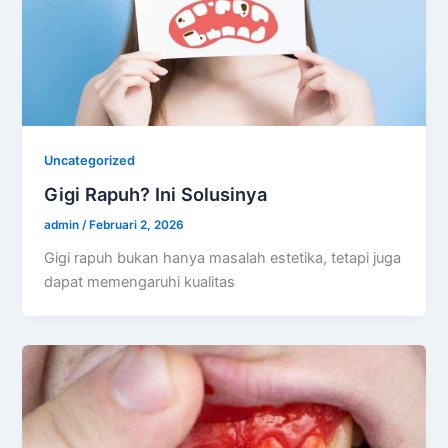
Uncategorized
Gigi Rapuh? Ini Solusinya
admin
/
Februari 2, 2026
Gigi rapuh bukan hanya masalah estetika, tetapi juga
dapat memengaruhi kualitas